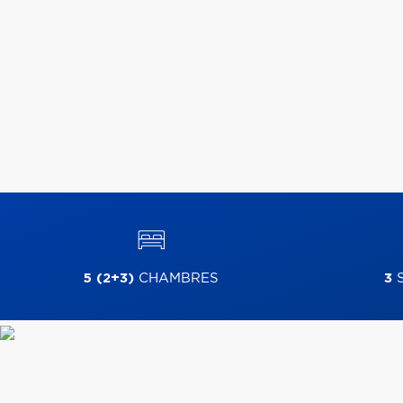
5 (2+3)
CHAMBRES
3
S