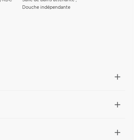
au/RDC
Salle de bains attenante
,
Douche indépendante