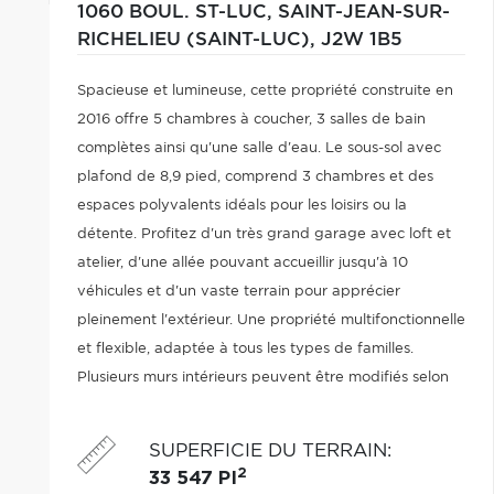
1060 BOUL. ST-LUC,
SAINT-JEAN-SUR-
RICHELIEU (SAINT-LUC),
J2W 1B5
Spacieuse et lumineuse, cette propriété construite en
2016 offre 5 chambres à coucher, 3 salles de bain
complètes ainsi qu'une salle d'eau. Le sous-sol avec
plafond de 8,9 pied, comprend 3 chambres et des
espaces polyvalents idéals pour les loisirs ou la
détente. Profitez d'un très grand garage avec loft et
atelier, d'une allée pouvant accueillir jusqu'à 10
véhicules et d'un vaste terrain pour apprécier
pleinement l'extérieur. Une propriété multifonctionnelle
et flexible, adaptée à tous les types de familles.
Plusieurs murs intérieurs peuvent être modifiés selon
les besoins des acheteurs. Une construction de qualité
à ne pas manquer!
SUPERFICIE DU TERRAIN
:
2
33 547 PI