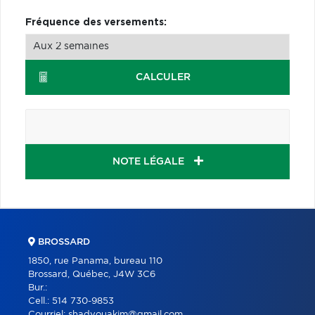
Fréquence des versements:
CALCULER
NOTE LÉGALE
BROSSARD
1850, rue Panama, bureau 110
Brossard, Québec, J4W 3C6
Bur.:
Cell.:
514 730-9853
Courriel:
shadyouakim@gmail.com