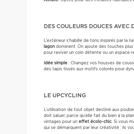
Astuce
: Optez pour des meubles fabriqués
DES COULEURS DOUCES AVEC 
L’extérieur s’habille de tons inspirés par la n
lagon
dominent. On ajoute des touches plu
pour raviver un coin détente ou un espace r
Idée simple
: Changez vos housses de coussi
des tapis tissés aux motifs colorés pour dyn
LE UPCYCLING
L’utilisation de tout objet destiné aux poub
doit saluer, parce qu’elle fait du bien à la p
vintages pour un
effet écolo-chic
. Si vous m
qui se démarquent par leur créativité : ils v