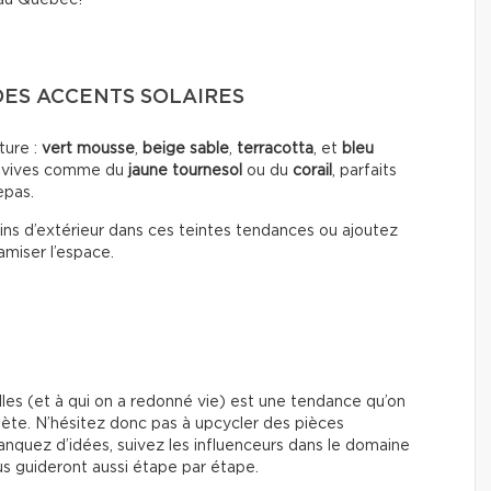
 au Québec!
DES ACCENTS SOLAIRES
ature :
vert mousse
,
beige sable
,
terracotta
, et
bleu
s vives comme du
jaune tournesol
ou du
corail
, parfaits
epas.
ns d’extérieur dans ces teintes tendances ou ajoutez
amiser l’espace.
elles (et à qui on a redonné vie) est une tendance qu’on
lanète. N’hésitez donc pas à upcycler des pièces
anquez d’idées, suivez les influenceurs dans le domaine
ous guideront aussi étape par étape.