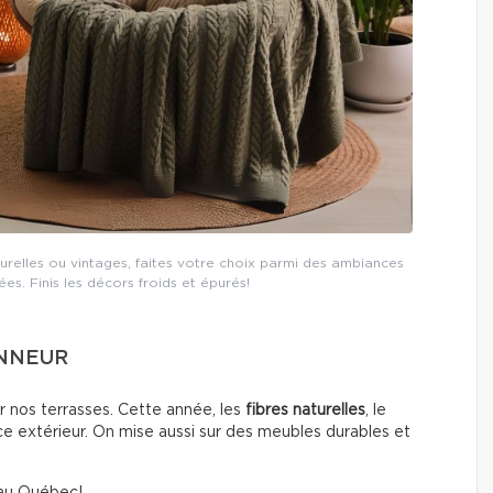
relles ou vintages, faites votre choix parmi des ambiances
s. Finis les décors froids et épurés!
ONNEUR
sur nos terrasses. Cette année, les
fibres naturelles
, le
ce extérieur. On mise aussi sur des meubles durables et